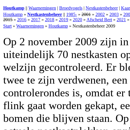
Houtkamp
||
Waarnemingen
|
Broedvogels
|
Nestkastenbeheer
|
Kaar
Houtkamp
»
Nestkastenbeheer
||
1985-
»
2001
»
2002
»
2003
»
20
2015
»
2016
»
2017
»
2018
»
2019
»
2020
»
Afscheid Bert
»
2021
Start
»
Waarnemingen
»
Houtkamp
»
Nestkastenbeheer 2009
Op 2 november 2009 zijn i
uiteindelijk 70 nestkasten o
welzijn gecontroleerd. Er bl
twee te zijn verdwenen, een r
controlerondes is, omdat er
flink gaat worden gekapt, ee
bomen die blijven staan. Op 