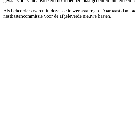
gevaar voor vandalisme en ook moet het totaalgebeuren binnen een re
Als beheerders waren in deze sectie werkzaam:
,
en
. Daarnaast dank a
nestkastencommissie voor de afgeleverde nieuwe kasten.