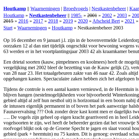
Houtkamp
||
Waarnemingen
|
Broedvogels
|
Nestkastenbeheer
|
Kaar
Houtkamp
»
Nestkastenbeheer
||
1985-
»
2001
»
2002
»
2003
»
20
2015
»
2016
»
2017
»
2018
»
2019
»
2020
»
Afscheid Bert
»
2021
Start
»
Waarnemingen
»
Houtkamp
»
Nestkastenbeheer 2003
Op 16 december en 9 januari j.l. zijn in de bovenvermelde Leiderdorp
oorzaken 12 al dan niet tijdelijk ongeschikt voor bewoning wegens
63 werden er in het voortplantingsjaar 2003 42 als kraamkamer benu
Een drietal soorten (kauw, pimpelmees en koolmees) heeft de mogeli
vergelijking met 2002 bleef de bezetting van de Kauw gelijk (2), ve
van 28 naar 23. Het totaalgebeuren zakte van 46 naar 42. Zoals alti
opgehangen kasten. Spectaculaire zaken hebben zich het afgelopen b
Tijdens de controle is een aantal kasten vernieuwd, in de Heemtuin is
blijven hangen (nestelmogelijkheden voor bijvoorbeeld Winterkoning
gebied altijd al zelf hun nesthol uit) is horizontaal in een boom nabij
de intussen eigenlijk permanent in of boven het park aanwezige halsb
Faunavervalsing ??? Ook zonder deze kast komt men er dagelijks twee 
…. De vogels zijn geheel op eigen kracht gearriveerd en in heel Leide
vogelsoorten te zijn, wel heeft de beheerder gezien dat het vrouwtje
roofvogel blijkt ook op de Groene Specht te jagen en slaat vooral hou
gebied (park + heemtuin) nu 75 kasten. Dit is genoeg: overdaad scha