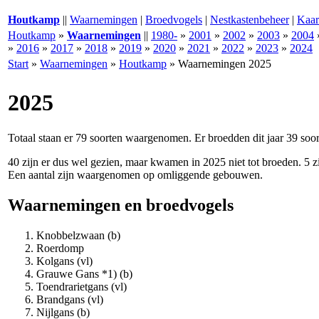
Houtkamp
||
Waarnemingen
|
Broedvogels
|
Nestkastenbeheer
|
Kaar
Houtkamp
»
Waarnemingen
||
1980-
»
2001
»
2002
»
2003
»
2004
»
2016
»
2017
»
2018
»
2019
»
2020
»
2021
»
2022
»
2023
»
2024
Start
»
Waarnemingen
»
Houtkamp
»
Waarnemingen 2025
2025
Totaal staan er 79 soorten waargenomen. Er broedden dit jaar 39 soor
40 zijn er dus wel gezien, maar kwamen in 2025 niet tot broeden. 5
Een aantal zijn waargenomen op omliggende gebouwen.
Waarnemingen en broedvogels
Knobbelzwaan (b)
Roerdomp
Kolgans (vl)
Grauwe Gans *1) (b)
Toendrarietgans (vl)
Brandgans (vl)
Nijlgans (b)