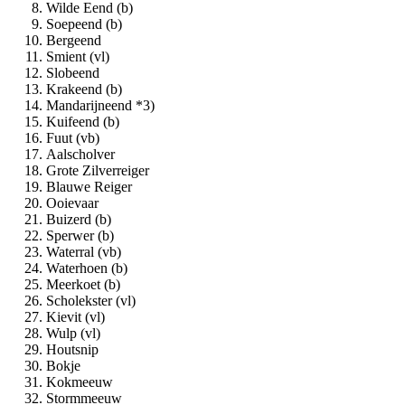
Wilde Eend (b)
Soepeend (b)
Bergeend
Smient (vl)
Slobeend
Krakeend (b)
Mandarijneend *3)
Kuifeend (b)
Fuut (vb)
Aalscholver
Grote Zilverreiger
Blauwe Reiger
Ooievaar
Buizerd (b)
Sperwer (b)
Waterral (vb)
Waterhoen (b)
Meerkoet (b)
Scholekster (vl)
Kievit (vl)
Wulp (vl)
Houtsnip
Bokje
Kokmeeuw
Stormmeeuw