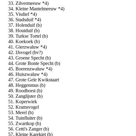
Zilvermeeuw *4)
Kleine Mantelmeeuw *4)
Visdief *4)
Stadsduif *4)
Holenduif (b)
Houtduif (b)
Turkse Tortel (b)
Koekoek (b)
Gierzwaluw *4)
IJsvogel (bv?)
Groene Specht (b)
Grote Bonte Specht (b)
Boerenzwaluw *4)
Huiszwaluw *4)
Grote Gele Kwikstaart
Heggenmus (b)
Roodborst (b)
Zanglijster (b)
Koperwiek
Kramsvogel
Merel (b)
Tuinfluiter (b)
Zwartkop (b)
Cetti's Zanger (b)
Kleine Karekiet (b)