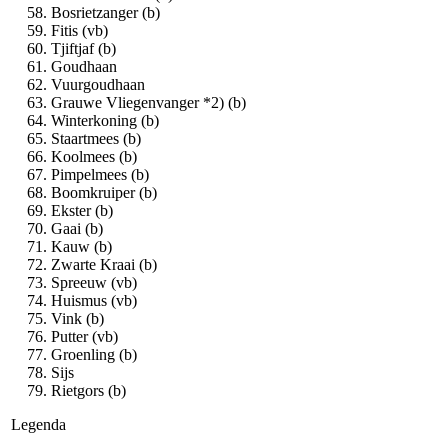
Bosrietzanger (b)
Fitis (vb)
Tjiftjaf (b)
Goudhaan
Vuurgoudhaan
Grauwe Vliegenvanger *2) (b)
Winterkoning (b)
Staartmees (b)
Koolmees (b)
Pimpelmees (b)
Boomkruiper (b)
Ekster (b)
Gaai (b)
Kauw (b)
Zwarte Kraai (b)
Spreeuw (vb)
Huismus (vb)
Vink (b)
Putter (vb)
Groenling (b)
Sijs
Rietgors (b)
Legenda