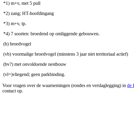
*1) m+v, met 5 pull
*2) zang; HT-hoofdingang
*3) m+v, tp.
*4) 7 soorten: broedend op omliggende gebouwen.
(b) broedvogel
(vb) voormalige broedvogel (minstens 3 jaar niet territoriaal actief)
(bv?) met onvoldoende nestbouw
(vl=)vliegend; geen parkbinding.
Voor vragen over de waarnemingen (rondes en verslaglegging) in
de
contact op.