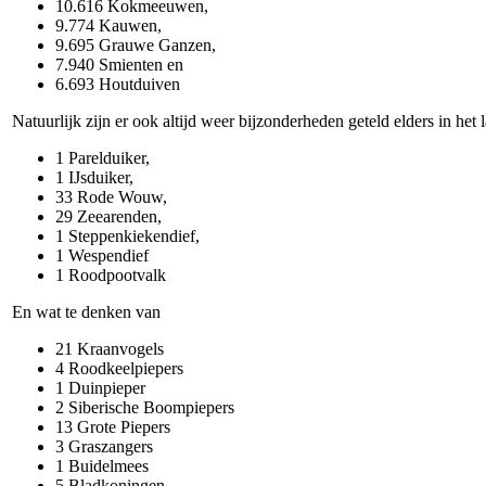
10.616 Kokmeeuwen,
9.774 Kauwen,
9.695 Grauwe Ganzen,
7.940 Smienten en
6.693 Houtduiven
Natuurlijk zijn er ook altijd weer bijzonderheden geteld elders in het 
1 Parelduiker,
1 IJsduiker,
33 Rode Wouw,
29 Zeearenden,
1 Steppenkiekendief,
1 Wespendief
1 Roodpootvalk
En wat te denken van
21 Kraanvogels
4 Roodkeelpiepers
1 Duinpieper
2 Siberische Boompiepers
13 Grote Piepers
3 Graszangers
1 Buidelmees
5 Bladkoningen