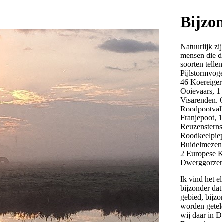
Bijzo
Natuurlijk zij
mensen die d
soorten telle
Pijlstormvoge
46 Koereiger
Ooievaars, 1
Visarenden. 
Roodpootval
Franjepoot, 
Reuzensterns
Roodkeelpiep
Buidelmezen
2 Europese K
Dwerggorzen
Ik vind het e
bijzonder dat
gebied, bijzo
worden getel
wij daar in 