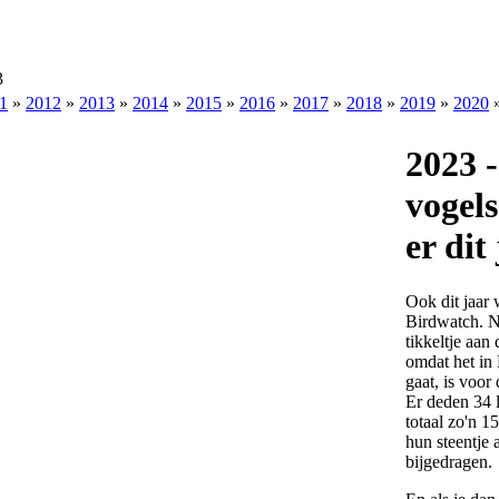
3
1
»
2012
»
2013
»
2014
»
2015
»
2016
»
2017
»
2018
»
2019
»
2020
2023 
vogel
er dit
Ook dit jaar
Birdwatch. N
tikkeltje aan
omdat het in
gaat, is voo
Er deden 34 
totaal zo'n 1
hun steentje
bijgedragen.