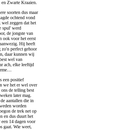
 en Zwarte Kraaien.
ere soorten dus maar
aagde ochtend vond
k wel zeggen dat het
e spul' werd
oor
, de jongste van
en ook voor het eerst
g aanwezig. Hij heeft
 zo'n perfect gehoor
n, daar kunnen wij
 best wel van
r ach, elke leeftijd
harme…
 een positief
ijn we het er wel over
 ons de telling best
 weken later mag.
de aantallen die in
Zweden worden
begon de trek net op
n en dus duurt het
 een 14 dagen voor
los gaat. Wie weet,