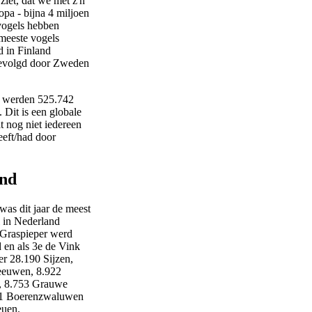
 ziet, dat we met z'n
ropa - bijna 4 miljoen
vogels hebben
meeste vogels
d in Finland
gevolgd door Zweden
d werden 525.742
. Dit is een globale
 nog niet iedereen
heeft/had door
nd
as dit jaar de meest
l in Nederland
Graspieper werd
 en als 3e de Vink
er 28.190 Sijzen,
euwen, 8.922
, 8.753 Grauwe
61 Boerenzwaluwen
euen.