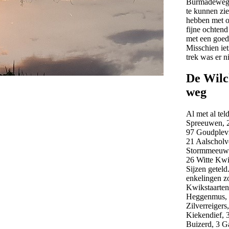
Burmadeweg o
te kunnen zi
hebben met o
fijne ochten
met een goed
Misschien iet
trek was er ni
De Wilc
weg
Al met al tel
Spreeuwen, 
97 Goudplevi
21 Aalscholv
Stormmeeuwe
26 Witte Kwi
Sijzen getel
enkelingen z
Kwikstaarten
Heggenmus, 
Zilverreigers
Kiekendief, 
Buizerd, 3 G