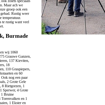
ok zoiets speciaals
en. Maar ach we
nze groep ook een
d gehad. Rustig weer
e temperatuur.
s te rustig want veel
et.
k, Burmade
den wij 1060
275 Grauwe Ganzen,
eren, 137 Kieviten,
ers, 18
n, 110 Graspiepers,
kstaarten en 60
d. Ook nog een paar
oals, 2 Grote Gele
, 8 Rietgorzen, 1
1 Sperwer, 4 Grote
, 1 Bruine
3 Torenvalken en 1
aaien, 1 Ekster en