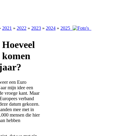
»
2021
»
2022
»
2023
»
2024
»
2025
- Hoeveel
s komen
 jaar?
 weer een Euro
aar mijn idee een
 de vroege kant. Maar
 Europees verband
r deze datum gekozen.
landen mee met in
5.000 mensen die hier
 aan hebben