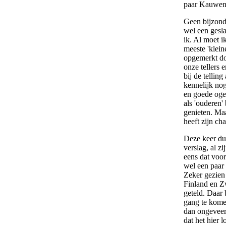
paar Kauwen
Geen bijzond
wel een gesl
ik. Al moet i
meeste 'klein
opgemerkt d
onze tellers 
bij de tellin
kennelijk nog
en goede oge
als 'ouderen'
genieten. Maa
heeft zijn c
Deze keer dus
verslag, al z
eens dat voor
wel een paar
Zeker gezien 
Finland en 
geteld. Daar 
gang te kome
dan ongeveer
dat het hier 