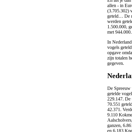
En als je dan
allen - in Eu
(3.705.302) 
geteld… De 
werden getel
1.500.000, 
met 944.000.
In Nederlan
vogels geteld
opgave omdat
zijn totalen 
gegeven.
Nederla
De Spreeuw w
getelde voge
229.147. De 
70.551 geteld
42.371. Verd
9.110 Kokme
Aalscholvers
ganzen, 6.8
en 6.183 Kn