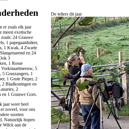
nderheden
De tellers dit jaar
n er zoals elk jaar
e meest exotische
n zoals: 24 Grauwe
ls, 1 papegaaiduiker,
s, 1 Kwak, 4 Zwarte
 Slangenarend en 24
Ook 3
ken, 1 Rosse
1 Vorkstaartmeeuw, 5
, 5 Graszangers, 1
er, 1 Grote Pieper, 2
, 2 Bladkoningen en
anaries, 2
 en 1 Grauwe Gors.
lk jaar weer heel
 er zoveel, voor ons
ndere soorten
d. Natuurlijk hopen
De Wilck aan de