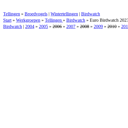
Tellingen
»
Broedvogels
|
Wintertellingen
|
Birdwatch
Start
»
Werkgroepen
»
Tellingen
»
Birdwatch
»
Euro Birdwatch 202
Birdwatch
|
2004
»
2005
»
2006
»
2007
»
2008
»
2009
»
2010
»
201