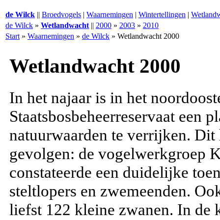
de Wilck
||
Broedvogels
|
Waarnemingen
|
Wintertellingen
|
Wetland
de Wilck
»
Wetlandwacht
||
2000
»
2003
»
2010
Start
»
Waarnemingen
»
de Wilck
»
Wetlandwacht 2000
Wetland­wacht 2000
In het najaar is in het noordoost
Staatsbosbeheerreservaat een pl
natuurwaarden te verrijken. Dit
gevolgen: de vogelwerkgroep 
constateerde een duidelijke toe
steltlopers en zwemeenden. Ook
liefst 122 kleine zwanen. In de