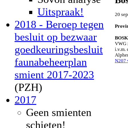
Bo
Uitspraak!
20 se
2018 - Beroep tegen
Provi
besluit op bezwaar
BOSKO
VWG zi
goedkeuringsbesluit
i.v.m.
Alphe
faunabeheerplan
N207 
smient 2017-2023
(PZH)
2017
Geen smienten
schieten!