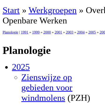
Start
»
Werkgroepen
»
Over
Openbare Werken
Planologie
|
1991
»
1999
»
2000
»
2001
»
2003
»
2004
»
2005
»
20
Planologie
2025
Zienswijze op
gebieden voor
windmolens
(PZH)