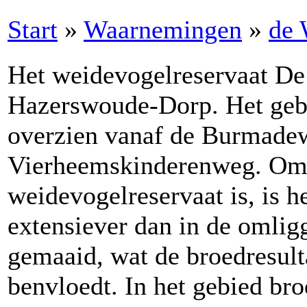
Start
»
Waarnemingen
»
de 
Het weidevogelreservaat De
Hazerswoude-Dorp. Het gebi
overzien vanaf de Burmadew
Vierheemskinderenweg. Omd
weidevogelreservaat is, is h
extensiever dan in de omlig
gemaaid, wat de broedresult
benvloedt. In het gebied bro