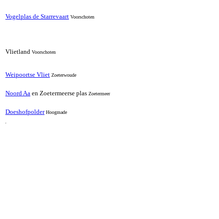
Vogelplas de Starrevaart
Voorschoten
Vlietland
Voorschoten
Weipoortse Vliet
Zoeterwoude
Noord Aa
en Zoetermeerse plas
Zoetermeer
Doeshofpolder
Hoogmade