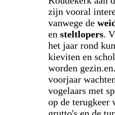
Koudekerk aan d
zijn vooral inter
vanwege de
wei
en
steltlopers
. V
het jaar rond ku
kieviten en scho
worden gezin.en
voorjaar wachten
vogelaars met s
op de terugkeer 
grutto's en de tu