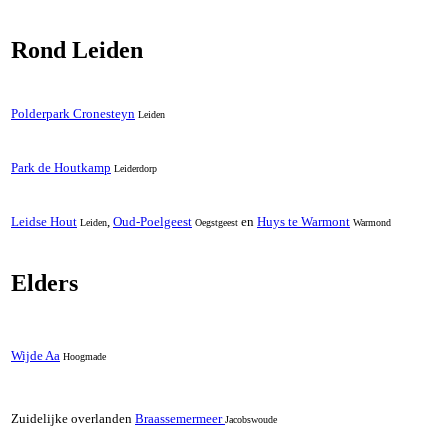
Rond Leiden
Polderpark Cronesteyn
Leiden
Park de Houtkamp
Leiderdorp
Leidse Hout
,
Oud-Poelgeest
en
Huys te Warmont
Leiden
Oegstgeest
Warmond
Elders
Wijde Aa
Hoogmade
Zuidelijke overlanden
Braassemermeer
Jacobswoude