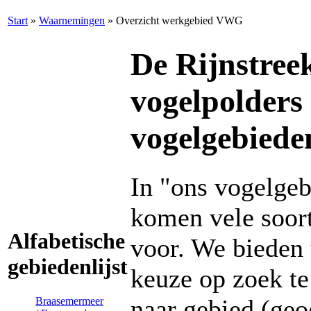
Start
»
Waarnemingen
»
Overzicht werkgebied VWG
De Rijnstreek
vogelpolders
vogelgebiede
In "ons vogelgeb
komen vele soor
Alfabetische
voor. We bieden 
gebiedenlijst
keuze op zoek te
naar gebied (geo
Braasemermeer