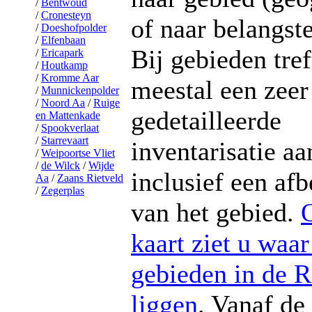
Bentwoud
Cronesteyn
of naar belangste
Doeshofpolder
Elfenbaan
Bij gebieden tref
Ericapark
Houtkamp
Kromme Aar
meestal een zeer
Munnickenpolder
Noord Aa
Ruige
gedetailleerde
en Mattenkade
Spookverlaat
Starrevaart
inventarisatie a
Weipoortse Vliet
de Wilck
Wijde
inclusief een af
Aa
Zaans Rietveld
Zegerplas
van het gebied.
kaart ziet u waar
gebieden in de R
liggen
. Vanaf de