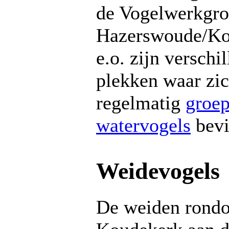
de Vogelwerkgr
Hazerswoude/Ko
e.o. zijn verschi
plekken waar zi
regelmatig
groe
watervogels
bevi
Weidevogels
De weiden rond