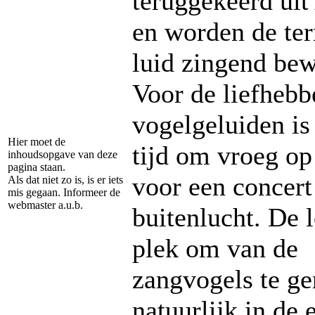
teruggekeerd uit
en worden de ter
luid zingend bew
Voor de liefhebb
vogelgeluiden is 
Hier moet de
tijd om vroeg op
inhoudsopgave van deze
pagina staan.
voor een concert
Als dat niet zo is, is er iets
mis gegaan. Informeer de
webmaster a.u.b.
buitenlucht. De 
plek om van de
zangvogels te ge
natuurlijk in de 