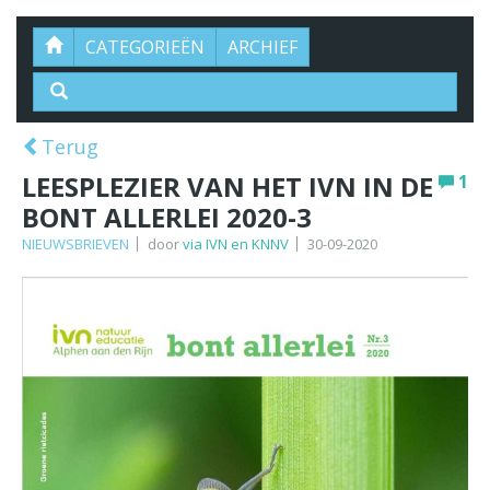
CATEGORIEËN
ARCHIEF
Terug
LEESPLEZIER VAN HET IVN IN DE
1
BONT ALLERLEI 2020-3
NIEUWSBRIEVEN
door
via IVN en KNNV
30-09-2020