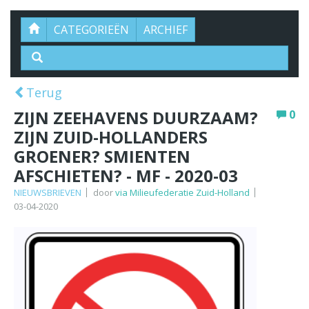
CATEGORIEËN
ARCHIEF
Terug
ZIJN ZEEHAVENS DUURZAAM?
0
ZIJN ZUID-HOLLANDERS
GROENER? SMIENTEN
AFSCHIETEN? - MF - 2020-03
NIEUWSBRIEVEN
door
via Milieufederatie Zuid-Holland
03-04-2020