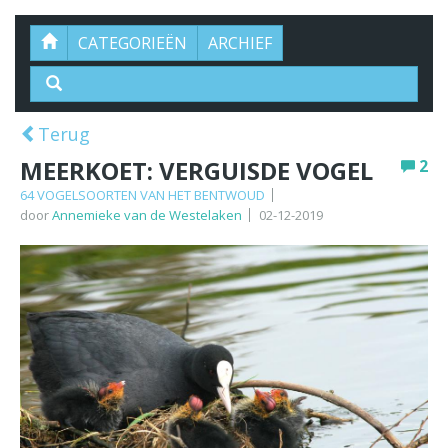
CATEGORIEËN
ARCHIEF
Terug
MEERKOET: VERGUISDE VOGEL
2
64 VOGELSOORTEN VAN HET BENTWOUD
door
Annemieke van de Westelaken
02-12-2019