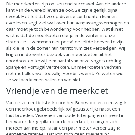
Die meerkoeten zijn ontzettend succesvol. Aan de andere
kant van de wereld leven ze ook. Ze zijn eigenlijk bijna
overal. Het feit dat ze op diverse continenten kunnen
overleven zegt wel wat over hun aanpassingsvermogen en
daar moet je toch bewondering voor hebben. Wat ik niet
wist is dat de meerkoeten die je in de winter in onze
sloten ziet zwemmen niet persé dezelfde hoeven te zijn
als die je in de zomer hun territorium ziet verdedigen. Wij
krijgen in de winter bezoek van meerkoeten uit het
noordoosten terwijl een aantal van onze vogels richting
Spanje en Portugal vertrekken. En meerkoeten vechten
niet met alles wat toevallig voorbij zwemt. Ze weten wie
ze wel aan kunnen vallen en wie niet.
Vriendje van de meerkoet
Van de zomer fietste ik door het Bentwoud en toen zag ik
een meerkoet gebroederlijk (of gezusterlijk) naast een
fuut broeden. Visioenen van dode futenjongen drijvend in
het water, lek gepikt door de meerkoet, drongen zich
meteen aan me op. Maar een paar meter verder zag ik
eenzelfde tafereel. Dat kon toch geen toeval zijn?