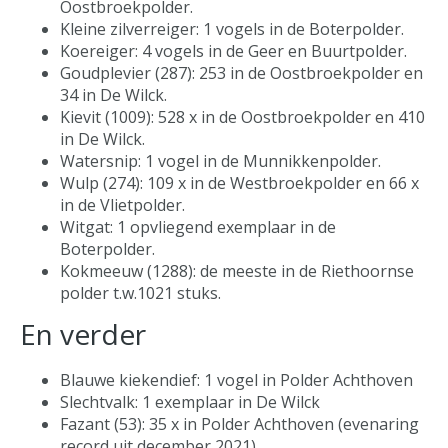
Oostbroekpolder.
Kleine zilverreiger: 1 vogels in de Boterpolder.
Koereiger: 4 vogels in de Geer en Buurtpolder.
Goudplevier (287): 253 in de Oostbroekpolder en
34 in De Wilck.
Kievit (1009): 528 x in de Oostbroekpolder en 410
in De Wilck.
Watersnip: 1 vogel in de Munnikkenpolder.
Wulp (274): 109 x in de Westbroekpolder en 66 x
in de Vlietpolder.
Witgat: 1 opvliegend exemplaar in de
Boterpolder.
Kokmeeuw (1288): de meeste in de Riethoornse
polder t.w.1021 stuks.
En verder
Blauwe kiekendief: 1 vogel in Polder Achthoven
Slechtvalk: 1 exemplaar in De Wilck
Fazant (53): 35 x in Polder Achthoven (evenaring
record uit december 2021).