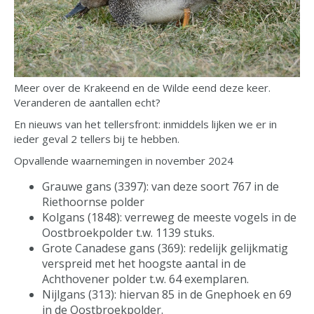
Meer over de Krakeend en de Wilde eend deze keer.
Veranderen de aantallen echt?
En nieuws van het tellersfront: inmiddels lijken we er in
ieder geval 2 tellers bij te hebben.
Opvallende waarnemingen in november 2024
Grauwe gans (3397): van deze soort 767 in de
Riethoornse polder
Kolgans (1848): verreweg de meeste vogels in de
Oostbroekpolder t.w. 1139 stuks.
Grote Canadese gans (369): redelijk gelijkmatig
verspreid met het hoogste aantal in de
Achthovener polder t.w. 64 exemplaren.
Nijlgans (313): hiervan 85 in de Gnephoek en 69
in de Oostbroekpolder.