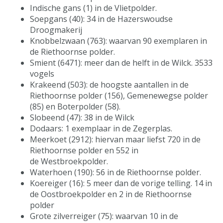
Indische gans (1) in de Vlietpolder.
Soepgans (40): 34 in de Hazerswoudse
Droogmakerij
Knobbelzwaan (763): waarvan 90 exemplaren in
de Riethoornse polder.
Smient (6471): meer dan de helft in de Wilck. 3533
vogels
Krakeend (503): de hoogste aantallen in de
Riethoornse polder (156), Gemenewegse polder
(85) en Boterpolder (58).
Slobeend (47): 38 in de Wilck
Dodaars: 1 exemplaar in de Zegerplas.
Meerkoet (2912): hiervan maar liefst 720 in de
Riethoornse polder en 552 in
de Westbroekpolder.
Waterhoen (190): 56 in de Riethoornse polder.
Koereiger (16): 5 meer dan de vorige telling. 14 in
de Oostbroekpolder en 2 in de Riethoornse
polder
Grote zilverreiger (75): waarvan 10 in de