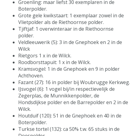
Groenling: maar liefst 30 exemplaren in de
Boterpolder.
Grote gele kwikstaart: 1 exemplaar zowel in de
Vlietpolder als de Riethoornse polder.
Tjiftjaf: 1 overwinteraar in de Riethoornse
polder.
Veldleeuwerik (5): 3 in de Gnephoek en 2 in de
Wilck
Rietgors 1 x in de Wilck.
Roodborsttapuit: 1 x in de Wilck.
Kramsvogel: 1 in de Gnephoek en 9 in polder
Achthoven.
Fazant (27): 16 in polder bij Woubrugge Kerkweg.
IJsvogel (6): 1 vogel bij/in respectievelijk de
Zegerplas, de Munnikkenpolder, de
Hondsdijkse polder en de Barrepolder en 2 in de
Wilck.
Houtduif (120): 51 in de Gnephoek en 40 in de
Boterpolder.
Turkse tortel (132): ca 50% t.w. 65 stuks in de
Doespolder