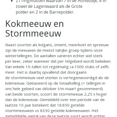
21 ringmussen waarvan 7 in de Hondsdijk, 6 in
zowel de Lagenwaard als de Grote
polder en 2 in de Barrepolder.
Kokmeeuw en
Stormmeeuw
Naast soorten als kolgans, smient, meerkoet en spreeuw
zijn de meeuwen de meest talrijke groep tijdens onze
wintertellingen. De aantallen variëren echter wel sterk
per keer, zeker wanneer dat per telgebied wordt bekeken.
Van enkele 10-tallen tot regelmatig ca.1000 stuks of zelfs
meer. Het is daarbij opvallend dat doorgaans
de stormmeeuw veel sterker is vertegenwoordigd als de
kokmeeuw. Gebaseerd op de totaaltelling (= tellingen in
ons hele gebied van oktober t/m maart gesommeerd)
van beide soorten, scoort de stormmeeuw 2,25 x hoger
dan de kokmeeuw. Gemiddeld over een periode van de
laatste 10 jaar betekent dat 18.850 getelde
stormmeeuwen vs 8330 getelde kokmeeuwen. Het
gemiddelde aantal van deze laatste soort wordt echter