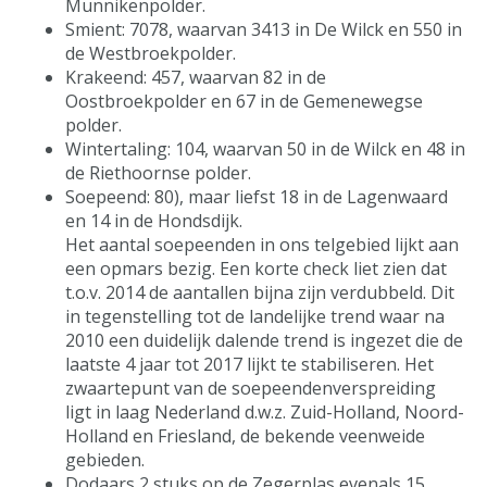
Munnikenpolder.
Smient: 7078, waarvan 3413 in De Wilck en 550 in
de Westbroekpolder.
Krakeend: 457, waarvan 82 in de
Oostbroekpolder en 67 in de Gemenewegse
polder.
Wintertaling: 104, waarvan 50 in de Wilck en 48 in
de Riethoornse polder.
Soepeend: 80), maar liefst 18 in de Lagenwaard
en 14 in de Hondsdijk.
Het aantal soepeenden in ons telgebied lijkt aan
een opmars bezig. Een korte check liet zien dat
t.o.v. 2014 de aantallen bijna zijn verdubbeld. Dit
in tegenstelling tot de landelijke trend waar na
2010 een duidelijk dalende trend is ingezet die de
laatste 4 jaar tot 2017 lijkt te stabiliseren. Het
zwaartepunt van de soepeendenverspreiding
ligt in laag Nederland d.w.z. Zuid-Holland, Noord-
Holland en Friesland, de bekende veenweide
gebieden.
Dodaars 2 stuks op de Zegerplas evenals 15