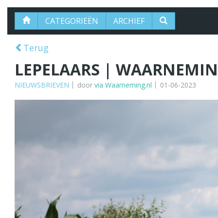
CATEGORIEËN
ARCHIEF
Terug
LEPELAARS | WAARNEMING
NIEUWSBRIEVEN
door
via Waarneming.nl
01-06-2023