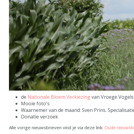
de
Nationale Bloem Verkiezing
van Vroege Vogels
Mooie foto's
Waarnemer van de maand: Sven Prins. Specialisati
Donatie verzoek
Alle vorige nieuwsbrieven vind je via deze link:
O
ude nieuwsb