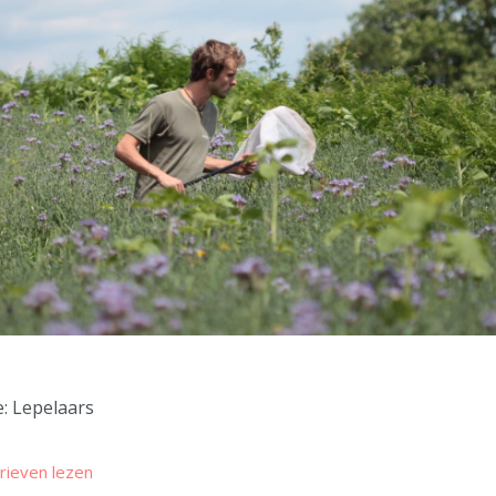
e: Lepelaars
rieven lezen