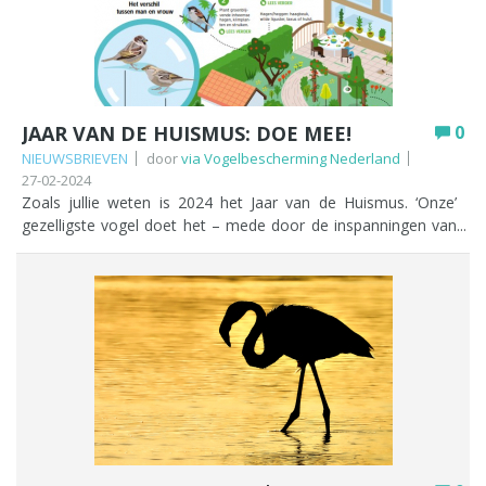
JAAR VAN DE HUISMUS: DOE MEE!
0
NIEUWSBRIEVEN
door
via Vogelbescherming Nederland
27-02-2024
Zoals jullie weten is 2024 het Jaar van de Huismus. ‘Onze’
gezelligste vogel doet het – mede door de inspanningen van
Vogelbescherming – de laatste jaren weer wat beter, nadat
we eind vorige eeuw veel mussen zijn kwijtgeraakt. De
huismus kwam zelfs zomaar op de Rode Lijst van bedreigde
broedvogels terecht. De populatie is nu stabiel of neemt zelfs
licht toe, maar het zijn er nog steeds veel minder dan pakweg
20 jaar geleden. In het Jaar van de Huismus willen we
(Vogelbescherming en Sovon) onderzoeken wat we kunnen
doen om ze te helpen. En we gaan iedereen enthousiast
maken over deze leuke vogels. Zie om te beginnen hier wat
jullie kunnen doen. Zoals gezegd is onderzoek ook een
belangrijk onderdeel van dit jaar. Op deze speciale pagina van