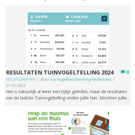
groepen, dus als ze er zijn, zijn ze met zijn allen. Als je echter
naar heel Nederland kijkt, dan is het aantal huismussen sinds
de jaren negentig gehalveerd. Huismus bedreigde vogelsoort
De huismus is voor het eerst in 23 jaar niet de meest getelde
soort bij de Tuinvogeltelling. Dat is ook een teken dat ze het
moeilijk hebben. Het is niet voor niets een bedreigde
vogelsoort die op de Rode Lijst staat. Ze hebben jouw hulp
hard nodig.
RESULTATEN TUINVOGELTELLING 2024
0
NIEUWSBRIEVEN
door
via Vogelbescherming Nederland
27-02-2024
Het is natuurlijk al weer een tijdje geleden, maar de resultaten
van de laatste Tuinvogeltelling vinden jullie hier. Mochten jullie
meer willen weten; je kunt er de resultaten per provincie zien,
maar ook per plaats, postcode of gemeente. Het is een
beetje puzzelen, maar er zijn leuke gegevens uit te halen. Dus
doe er je voordeel mee!