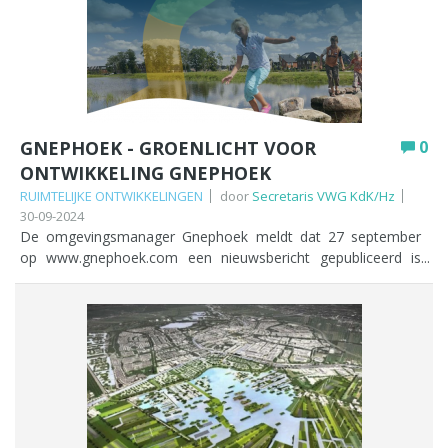
waarop de omgevingseffecten van de ontwikkeling van
deGnephoek onderzocht en beschreven zullen worden.
Download NRD
GNEPHOEK - GROENLICHT VOOR
0
ONTWIKKELING GNEPHOEK
RUIMTELIJKE ONTWIKKELINGEN
door
Secretaris VWG KdK/Hz
30-09-2024
De omgevingsmanager Gnephoek meldt dat 27 september
op www.gnephoek.com een nieuwsbericht gepubliceerd is
getiteld Groen licht voor ontwikkeling Gnephoek Dit betekent
dat de volgende fase gaat starten, en dat we o.a. samen met
participanten aan de slag gaan met het opstellen van het
Masterplan. In november 2024 zal de eerste
informatiebijeenkomst georganiseerd worden, en in januari
2025 starten we met de participatiewerkgroepen. COPY
PERSBERICHT Ondertekening afspraken over woningbouw
en natuurontwikkeling Gnephoek Gemeente, provincie, regio
Holland Rijnland en het hoogheemraadschap hebben