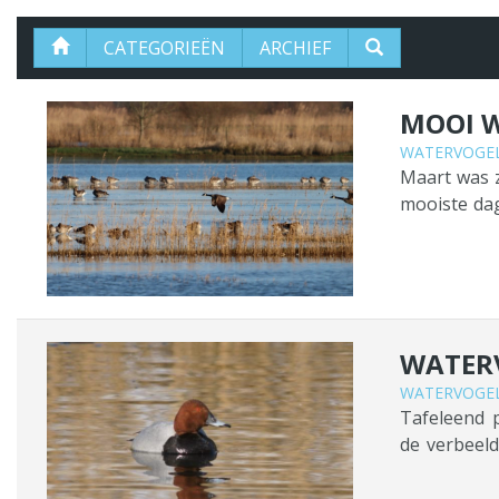
CATEGORIEËN
ARCHIEF
MOOI W
WATERVOGEL
Maart was z
mooiste dag
en sommige 
opgevet zi
houden zich 
WATERV
WATERVOGEL
Tafeleend p
de verbeeld
enkel exemp
voor ons te