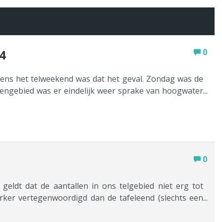
4
0
dens het telweekend was dat het geval. Zondag was de
ierengebied was er eindelijk weer sprake van hoogwater
De ganzen profiteerden hier van en zaten daar lekker
n dan zo goed als verlaten en de (vooral) Kolganzen
slag over de landelijke resultaten klaar bij de Sovon.
0
geldt dat de aantallen in ons telgebied niet erg tot
terker vertegenwoordigd dan de tafeleend (slechts een
 in de afgelopenfebruari telling t.w. een all time high
tijd (augustus – maart) in Nederland verblijft vertoont