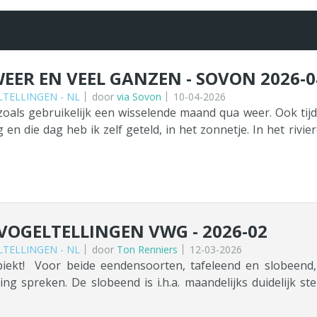
EER EN VEEL GANZEN - SOVON 2026-0
TELLINGEN - NL
door
via Sovon
10-04-2026
oals gebruikelijk een wisselende maand qua weer. Ook tij
 en die dag heb ik zelf geteld, in het zonnetje. In het riv
uiterwaardplassen stonden eindelijk weer eens goed vol. 
ch klaar te maken om te vertrekken. De binnenlanden zij
dan in grote groepen op in de uiterwaarden. Er staat een ver
OGELTELLINGEN VWG - 2026-02
TELLINGEN - NL
door
Ton Renniers
12-03-2026
iekt! Voor beide eendensoorten, tafeleend en slobeend, 
ing spreken. De slobeend is i.h.a. maandelijks duidelijk s
laar tot een tiental). Uitzondering is het aantal tafeleenden
lgebied. Slobeend Het aantal slobeenden dat buiten de broed