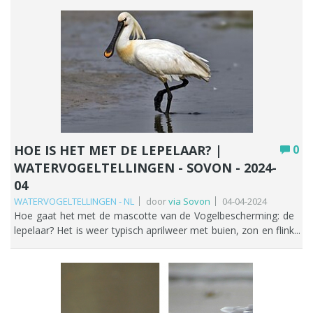
zijn weer geteld. Het is de laatste nieuwsbrief voor het
seizoen 2023/2024. In april wordt er door een (klein) deel van
onze tellers nog gegevens voor de Sovon verzameld, maar
zoals bekend tellen de meesten van ons van oktober t/m
maart. Om deze reden worden de telresultaten van
september en april (nog) niet in een aparte nieuwsbrief
verspreid. Hieronder de meest in het oog springende
waarnemingen wat betreft aantal en/of leuke soorten. Achter
een aantal soorten staat tussen haakjes vermeld (..) de
totaaltelling deze maand in ons hele telgebied. Het voorjaar is
HOE IS HET MET DE LEPELAAR? |
0
losgebarsten en het aantal weidevogels neemt explosief toe,
WATERVOGELTELLINGEN - SOVON - 2024-
terwijl de wintergasten weer langzaam verdwijnen.
Opvallende waarnemingen Kolgans (2147): de meeste in De
04
Wilck t.w. 1889 stuks, en 256 in de Westbroekpolder.
WATERVOGELTELLINGEN - NL
door
via Sovon
04-04-2024
Soepgans: 23 exemplaren in de Droogmakerij. Knobbelzwaan
Hoe gaat het met de mascotte van de Vogelbescherming: de
(715): 96 in de Grote Polder, 89 in de Barrepolder en 110 in de
lepelaar? Het is weer typisch aprilweer met buien, zon en flink
Geer en Buurtpolder. Fuut (77) waarvan 19 op de Zegerplas.
wisselende (dag)temperaturen. De uiterwaarden zijn nog
Dodaars|: 3 op eveneens de Zegerplas. Nijlgans (189):
steeds goed nat en ook de waterstand in meren, sloten en
waarvan 66 exemplaren in de Munnikenpolder Bergeend (75):
rivieren is lekker hoog. Steltlopers worden in het binnenland
24 exemplaren verbleven in De Wilck.. Wintertaling (54): de
nu soms gezien op deels ondergelopen akkers en graslanden.
meeste in de Wilck t.w. 36 stuks. Krakeend (428): hiervan 42 in
De arctische ganzen, vooral Kolgans en Toendrarietgans zijn