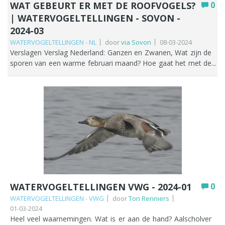
WAT GEBEURT ER MET DE ROOFVOGELS?
0
Westbroekpolder. Krakeend: 457, waarvan 82 in de
kwikstaart (34): 15 x in de Grote polder. Boomkruiper 6 x bij
| WATERVOGELTELLINGEN - SOVON -
Oostbroekpolder en 67 in de Gemenewegse polder.
de Zegerplas. Tjiftjaf (20) waarvan 5 bij de Wijde Aa en 4 in de
Wintertaling: 104, waarvan 50 in de Wilck en 48 in de
2024-03
Riethoornse polder Putter (29) waarvan 11 in polder
Riethoornse polder. Soepeend: 80), maar liefst 18 in de
Achthoven. Cettis’ zanger (5): 2 x langs de Wijde Aa en 1 x in
WATERVOGELTELLINGEN - NL
door
via Sovon
08-03-2024
Lagenwaard en 14 in de Hondsdijk.Het aantal soepeenden in
de Munnikenpolder, 1 x in de Barrepolder en 1 x in de Geer en
Verslagen Verslag Nederland: Ganzen en Zwanen, Wat zijn de
ons telgebied lijkt aan een opmars bezig. Een korte check liet
Buurtpolder. Enkele weetjes We hebben met zijn allen 107
sporen van een warme februari maand? Hoe gaat het met de
zien dat t.o.v. 2014 de aantallen bijna zijn verdubbeld. Dit
soorten geturfd in het seizoen 23/24. Vergelijkbaar met
roofvogels? Wat is er aan de hand met de Slechtvalk in de
in tegenstelling tot de landelijke trend waar na 2010 een
voorgaande jaren (in 22/23 waren dat 104 soorten). Hiervan 7
Wadden? Verslag Zuid-Holland: Grutto aantallen. Top 10. De
duidelijk dalende trend is ingezet die de laatste 4 jaar tot 2017
exoten (zwarte zwaan, halsbandparkiet, fazant, grote
februaritelling 2024 was er zo eentje als we al eerder gehad
lijkt te stabiliseren. Het zwaartepunt van
Canadese gans, mandarijneend, nijlgans en muskuseend). De
hadden deze winter: niet te koud (maar toch fris op de fiets)
de soepeendenverspreiding ligt in laag Nederland d.w.z. Zuid-
top 3 soortenrijkste* telgebieden gedurende dit hele
en vooral niet droog, kortom, een soort van verlengde
Holland, Noord-Holland en Friesland, de bekende veenweide
telseizoen zijn respectievelijk de Munnikenpolder met 71,
herfst. Langzamerhand nadert toch het voorjaar, de dagen
gebieden. Dodaars 2 stuks op de Zegerplas evenals 15 futen.
polder Achthoven met 67 ende Wilck met 65 soorten. De top
zijn al duidelijk langer. En dat betekent ook dat het
Kievit: van de in totaal 2363 zaten er 1853 in de Wilck.
10 talrijkste** soorten waren1) Smient 41440 x geteld
watervogeltelseizoen richting het einde gaat, met nog twee
Scholekster: totaal 285. Hiervan 80 in de Munnikenpolder, 70
(fractioneel lager dan 22/23)2) Spreeuw 28139 x geteld.3)
tellingen te gaan: die in maart en april. Vergeet vooral de
in de Wilck en 52 in de Geer en Buurtpolder. Grutto: 19 in de
Stormmeeuw 26059 x geteld.4) Kolgans 18999 x geteld5)
laatste (april) ook niet, dat geldt ook voor ganzentellers.
Munnikenpolder en 1 in de Wilck IJslandse grutto: 2 in de
Grauwe gans 18172 x geteld.6) Meerkoet 15582 x geteld.7)
Hopelijk zijn de weergoden ons in maart goed gezind. Helaas
WATERVOGELTELLINGEN VWG - 2024-01
0
Munnikenpolder. Wulp (90): 59 in de Westbroekpolder.
Kievit 15508 x geteld.8) Kokmeeuw 10067 x geteld9) Wilde
staat deze maand bekend om zijn wispelturige karakter. We
Watersnip: 1 x in de Wilck en 1 x in de Westbroekpolder. 1
eend 6953 x geteld10) Krakeend 5611 x geteld. Verschillende
WATERVOGELTELLINGEN - VWG
door
Ton Renniers
gaan het zien. Lees het volledige verslag in bovenstaande
koereiger liep nog steeds rond in polder Achthoven.
01-03-2024
hoogtepunten. Voor iedereen net iets anders, maar ik noem
pdf's. Tel ze, Menno Hornman/Sovon
Heel veel waarnemingen. Wat is er aan de hand? Aalscholver
Stormmeeuw: van de in totaal 7982 zaten er maar liefst 4000
hierbij o.a. velduil, porseleinhoen, boomleeuwerik, smelleken,