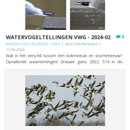
de Boterpolder Smient (4984): waarvan 2/3 in de Wilck t.w.
zo’n twee weken geleden stilaan vertrokken. Bij de
3317 vogels. Grote zaagbek 1 exemplaar op de Zegerplas.
maarttelling werd plaatselijk (en afhankelijk van de teldag, zie
Waterhoen (183): 29 in polder Achthoven. Lepelaar: 5 in de
Kees zijn bijdrage), zoals in het rivierengebied, nog een groot
Munnikenpolder en 4 in de Westbroekpolder. Wulp (198):
aantal arctische ganzen (Kol & Brand) geteld. Lees hier meer
hiervan 166 in de Westbroekpolder. Scholekster (362): 83 in
over in Kees zijn bijdrage. Hoewel dus veel arctische ganzen
De Wilck en 75 in de Munnikenpolder. Grutto (739): 525 stuks
inmiddels zijn weggetrokken hopen we dat de ganzen en
WATERVOGELTELLINGEN VWG - 2024-02
0
in de Munnikenpolder, Ook nog 2 IJslanders ertussen.
zwanentellers onder jullie ook in april je telling doen. Dat is
Voorverzamelplek die elk jaar aantrekkelijker lijkt te worden
WATERVOGELTELLINGEN - VWG
door
Ton Renniers
niet alleen belangrijk om inzicht de krijgen in de
voor deze soort. Tureluur (71) waarvan 29 in De Wilck. Kluut:
11-03-2024
ontwikkelingen van de resterende Brand- en Rotganzen, maar
Wat is het verschil tussen een kokmeeuw en stormmeeuw?
4 in de Munnikenpolder. Bonte strandloper: 3 exemplaren
ook die van de aanwezige Knobbelzwaan, Grauwe Gans,
Opvallende waarnemingen! Grauwe gans: 2002. 514 in de
eveneens in deze polder. Kokmeeuw (2247): hiervan 1220 op
Grote Canadese Gans en Nijlgans. Lees de nieuwsbrief met
Munnikenpolder en 393 in de Wilck. Kolgans: 3301. De meeste
de Zegerplas en 500 in de Doespolder. Stormmeeuw (5103):
de details over de lepelaar.
t.w. 2159 in de Wilck en 650 in polder Groenendijk.
1700 stuks in de Riethoornse polder en 1050 in de Geer en
Toendrarietgans: 320 stuks in de Gnephoek. De tellers geven
Buurtpolder. En verder Sperwer 1 x in de Wilck en 2 in de
aan niet te weten of een gemengde groep is van taiga en
Grote Polder. Slechtvalk, Havik en Smelleken: van alle drie 1
toendra, maar aangezien de taiga een vrij zeldzame
exemplaar in De Wilck Fazant (29) waarvan 19 in polder
verschijning is in ons land (maximaal een paar tot enkele
Achthoven. Houtduif (310): waarvan 56 in de Vlietpolder en 41
tientallen overwinteraars voornamelijk in het uiterste oosten
in Woubrugge Kerkweg. IJsvogel 1 x in de Groenedijkse
van ons land) ben ik zo vrij geweest er toendra van te maken.
polder. Groene specht: 1 vogel in de Hondsdijkse polder.
Kleine rietgans: 1 exemplaar dat kennelijk door ons telgebied
Ringmus (19) waarvan 12 in de Hondsdijkse polder
zwerft. Dit keer aanwezig in de Munnikenpolder. Smient:
Veldleeuwerik 5 x in de Wilck. Boomleeuwerik 7 in de Grote
7078, waarvan 3413 in De Wilck en 550 in de
Polder. Gele kwikstaart: 1 vroege in de Droogmakerij. Witte