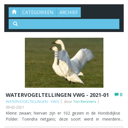
CATEGORIEËN
ARCHIEF
WATERVOGELTELLINGEN VWG - 2021-01
0
WATERVOGELTELLINGEN - VWG
door
Ton Renniers
09-02-2021
Kleine zwaan; hiervan zijn er 102 gezien in de Hondsdijkse
Polder. Toendra rietgans; deze soort werd in meerdere
polders geteld de meeste zaten dit keer in Woubrugge