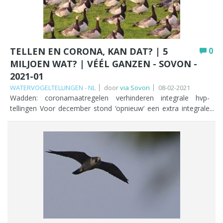
aanwezig. En wie zegt dat waterhoentjes steeds minder
worden in aantal, moet eens gaan kijken in de Riethoornse
polder. Maar liefst 53 stuks.
TELLEN EN CORONA, KAN DAT? | 5
0
MILJOEN WAT? | VÉÉL GANZEN - SOVON -
2021-01
WATERVOGELTELLINGEN - NL
door
via Sovon
08-02-2021
Wadden: coronamaatregelen verhinderen integrale hvp-
tellingen Voor december stond ‘opnieuw’ een extra integrale
hvp-tellingen op het programma, nadat deze een jaar eerder
in het water viel door een decemberstorm met bakken regen
en een enorm verhoogd peil. Lees meer Terugblik
Midwintertelling 2020 Bij de telling van januari 2020 werden
meer dan 5.485.000 vogels geteld. Vanaf 2011 ligt het totaal
aantal getelde vogels steeds boven de 5 miljoen en meestal
zelfs rond de 5,5 miljoen. Lees meer Ganzen en zwanen:
bovengemiddelde aantallen De eerste resultaten van de
december-telling lieten bovengemiddelde aantallen zien van
o.a. Toendrarietgans, Grauwe Gans, Grote Canadese Gans,